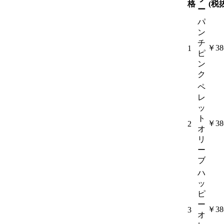
格
(税抜
ー
パ
ン
チ
￥38
1
ピ
ン
ク
ペ
レ
ッ
ト
￥38
2
オ
リ
ー
ブ
ハ
ッ
ピ
ー
￥38
3
オ