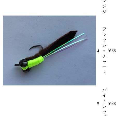
レ
ン
ジ
フ
ラ
ッ
シ
ュ
￥38
4
チ
ャ
ー
ト
バ
イ
ト
￥38
5
レ
ッ