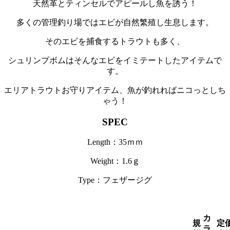
天然革とティンセルでアピールし魚を誘う！
多くの管理釣り場ではエビが自然繁殖し生息します。
そのエビを捕食するトラウトも多く、
シュリンプボムはそんなエビをイミテートしたアイテムで
す。
エリアトラウトお守りアイテム、魚が釣れればニコっとしち
ゃう！
SPEC
Length：35ｍｍ
Weight：1.6ｇ
Type：フェザージグ
カ
規
定
ラ