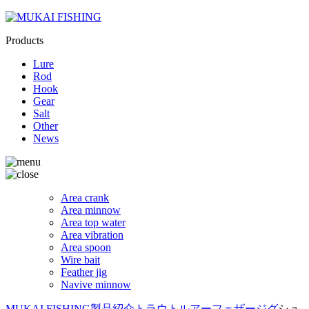
Products
Lure
Rod
Hook
Gear
Salt
Other
News
Area crank
Area minnow
Area top water
Area vibration
Area spoon
Wire bait
Feather jig
Navive minnow
MUKAI FISHING
製品紹介
トラウトルアー
フェザージグ
シュ