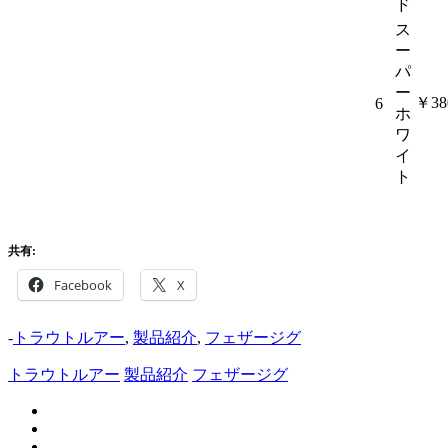
ド
ス
ー
パ
ー
￥38
6
ホ
ワ
イ
ト
共有:
Facebook
X
-
トラウトルアー
,
製品紹介
,
フェザージグ
トラウトルアー
製品紹介
フェザージグ