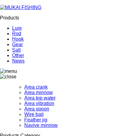
Products
Lure
Rod
Hook
Gear
Salt
Other
News
Area crank
Area minnow
Area top water
Area vibration
Area spoon
Wire bait
Feather jig
Navive minnow
Products Category