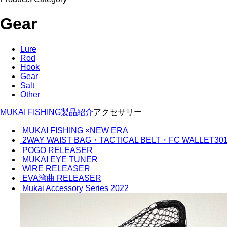
Gear
Lure
Rod
Hook
Gear
Salt
Other
MUKAI FISHING
製品紹介
アクセサリー
MUKAI FISHING ×NEW ERA
2WAY WAIST BAG・TACTICAL BELT・FC WALLET30
POGO RELEASER
MUKAI EYE TUNER
WIRE RELEASER
EVA湾曲 RELEASER
Mukai Accessory Series 2022