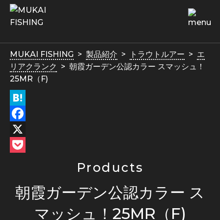
MUKAI FISHING
製品紹介
トラウトルアー
エ
リアクランク
朝霞ガーデン公認カラー スマッシュ！
25MR（F)
Hatena
Facebook
X
Pocket
Products
朝霞ガーデン公認カラー ス
マッシュ！25MR（F)