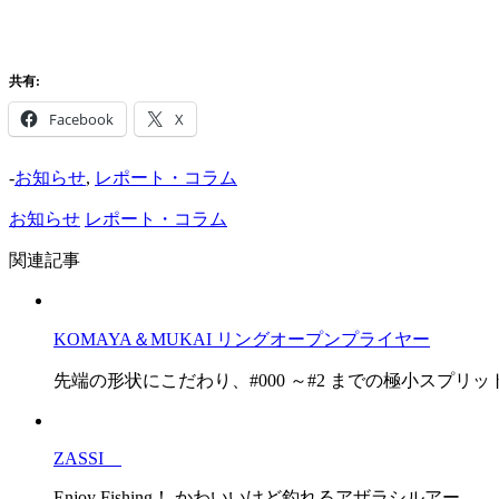
共有:
Facebook
X
-
お知らせ
,
レポート・コラム
お知らせ
レポート・コラム
関連記事
KOMAYA＆MUKAI リングオープンプライヤー
先端の形状にこだわり、#000 ～#2 までの極小スプリ
ZASSI
Enjoy Fishing！ かわいいけど釣れるアザラシルアー …