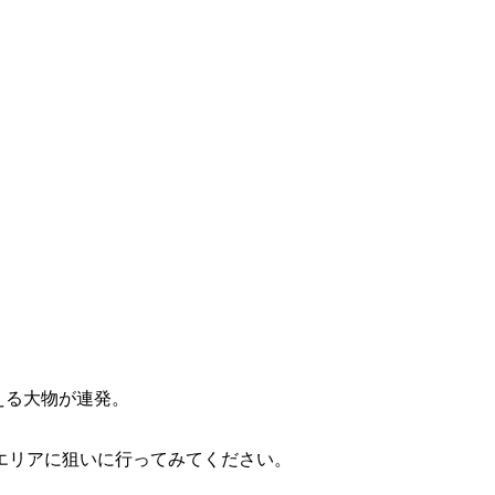
。
超える大物が連発。
エリアに狙いに行ってみてください。