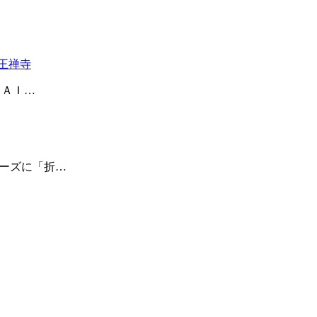
王禅寺
ＫＡＩ…
リーズに「折…