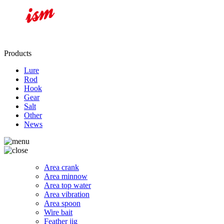
Products
Lure
Rod
Hook
Gear
Salt
Other
News
Area crank
Area minnow
Area top water
Area vibration
Area spoon
Wire bait
Feather jig