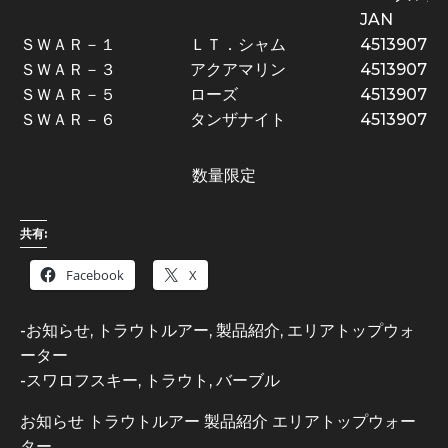
JAN
ＳＷＡＲ－１
ＬＴ．シャム
45139070
ＳＷＡＲ－３
アクアマリン
451390702
ＳＷＡＲ－５
ローズ
451390702
ＳＷＡＲ－６
タンザナイト
451390702
数量限定
共有:
Facebook
X
-
お知らせ
,
トラウトルアー
,
製品紹介
,
エリアトップウォ
ーター
-
スワロフスキー
,
トラウト
,
バーブル
お知らせ
トラウトルアー
製品紹介
エリアトップウォー
ター