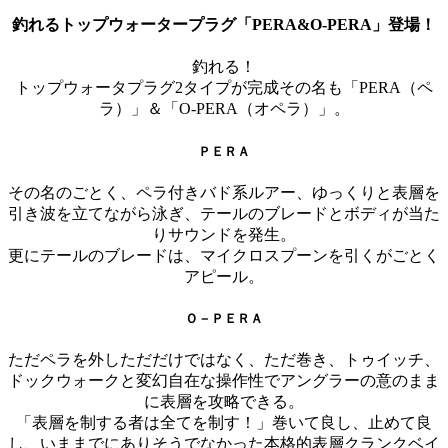
釣れるトップウォータープラグ「PERA&O-PERA」登場！
釣れる！
トップウォータプラグ2タイプが完成その名も「PERA（ペ
ラ）」＆「O-PERA（オペラ）」。
ＰＥＲＡ
その名のごとく、ペラ付きバド系ルアー、ゆっくりと表層を
引き波を立てながら泳ぎ、テールのブレードとボディが当た
りサウンドを発生。
更にテールのブレードは、マイクロスプーンを引くがごとく
アピール。
Ｏ－ＰＥＲＡ
ただペラを外しただだけではなく、ただ巻き、トゥイッチ、
ドックウォークと変幻自在な操作性でアングラーの意のまま
に表層を攻略できる。
「表層を制する者は全てを制す！」巻いて良し、止めて良
し、いままでにありそうでなかった本格的表層クランクベイ