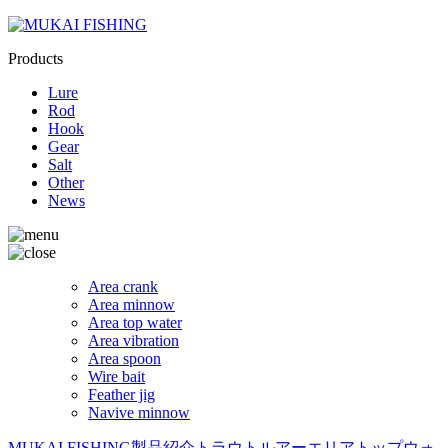
Products
Lure
Rod
Hook
Gear
Salt
Other
News
Area crank
Area minnow
Area top water
Area vibration
Area spoon
Wire bait
Feather jig
Navive minnow
MUKAI FISHING
製品紹介
トラウトルアー
エリアトップウォ