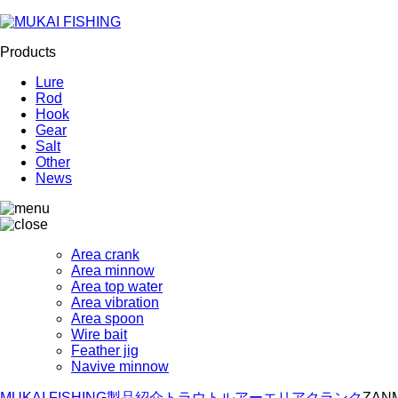
Products
Lure
Rod
Hook
Gear
Salt
Other
News
Area crank
Area minnow
Area top water
Area vibration
Area spoon
Wire bait
Feather jig
Navive minnow
MUKAI FISHING
製品紹介
トラウトルアー
エリアクランク
ZAN