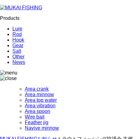
Products
Lure
Rod
Hook
Gear
Salt
Other
News
Area crank
Area minnow
Area top water
Area vibration
Area spoon
Wire bait
Feather jig
Navive minnow
MUKAI FISHING
お知らせ
トラウトフィッシング協議会 主催