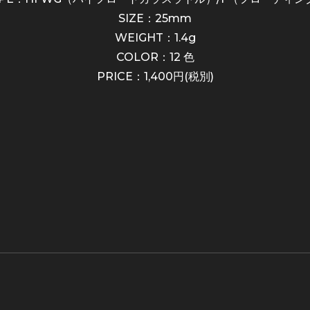
SIZE：25mm
WEIGHT：1.4g
COLOR：12 色
PRICE：1,400円(税別)