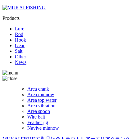
Products
Lure
Rod
Hook
Gear
Salt
Other
News
Area crank
Area minnow
Area top water
Area vibration
Area spoon
Wire bait
Feather jig
Navive minnow
MUKAI FISHING
製品紹介
トラウトルアー
エリアクランク