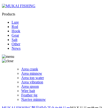
Products
Lure
Rod
Hook
Gear
Salt
Other
News
Area crank
Area minnow
Area top water
Area vibration
Area spoon
Wire bait
Feather jig
Navive minnow
MUKAI FISHING
製品紹介
アクセサリー
MAXリリーサーコ