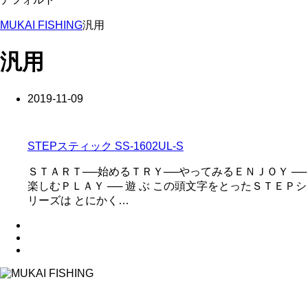
MUKAI FISHING
汎用
汎用
2019-11-09
STEPスティック SS-1602UL-S
ＳＴＡＲＴ──始めるＴＲＹ──やってみるＥＮＪＯＹ ──
楽しむＰＬＡＹ ── 遊 ぶ この頭文字をとったＳＴＥＰシ
リーズは とにかく…