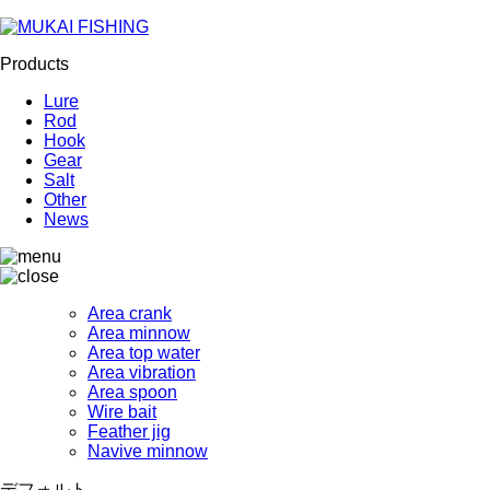
Products
Lure
Rod
Hook
Gear
Salt
Other
News
Area crank
Area minnow
Area top water
Area vibration
Area spoon
Wire bait
Feather jig
Navive minnow
デフォルト