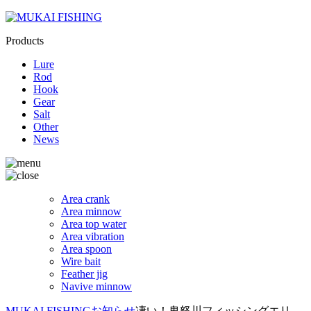
Products
Lure
Rod
Hook
Gear
Salt
Other
News
Area crank
Area minnow
Area top water
Area vibration
Area spoon
Wire bait
Feather jig
Navive minnow
MUKAI FISHING
お知らせ
凄い！鬼怒川フィッシングエリ