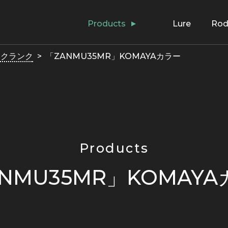
Products
Lure
Ro
アクランク
「ZANMU35MR」KOMAYAカラー
Products
NMU35MR」KOMAY