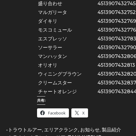
盛り合わせ
4513907432745
マルガリータ
4513907432752
ダイキリ
4513907432769
モスコミュール
4513907432776
エスプレッソ
451390743278
ソーサラー
451390743279
マンハッタン
451390743280
オリオリ
4513907432813
ウィニングブラウン
451390743282
クリームスター
451390743283
チャートオレンジ
451390743284
共有:
Facebook
X
-
トラウトルアー
,
エリアクランク
,
お知らせ
,
製品紹介