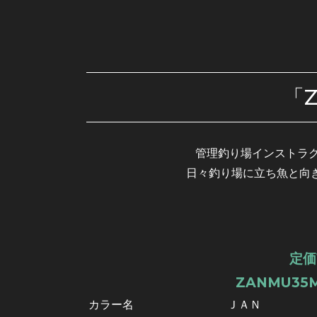
「
管理釣り場インストラク
日々釣り場に立ち魚と向
定価
ZANMU35M
カラー名
ＪＡＮ