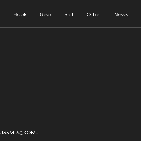
d
Hook
Gear
Salt
Other
News
35MRにKOM…