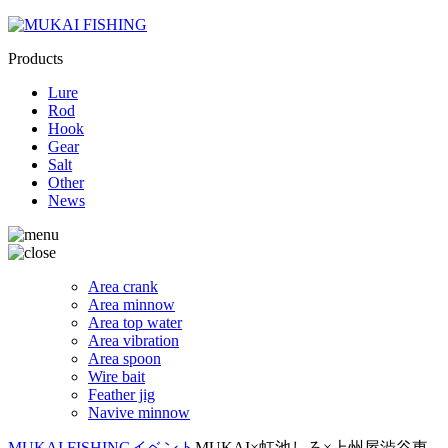
Products
Lure
Rod
Hook
Gear
Salt
Other
News
Area crank
Area minnow
Area top water
Area vibration
Area spoon
Wire bait
Feather jig
Navive minnow
MUKAI FISHING
イベント
MUKAI×虹池しろ×上州屋渋谷東