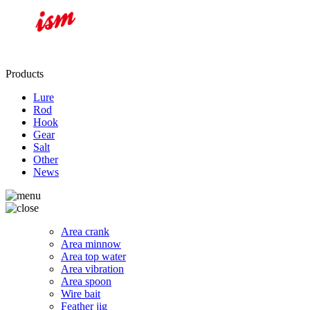
Products
Lure
Rod
Hook
Gear
Salt
Other
News
Area crank
Area minnow
Area top water
Area vibration
Area spoon
Wire bait
Feather jig