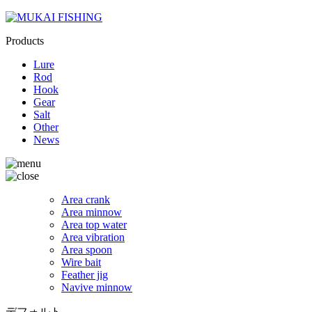
Products
Lure
Rod
Hook
Gear
Salt
Other
News
Area crank
Area minnow
Area top water
Area vibration
Area spoon
Wire bait
Feather jig
Navive minnow
デフォルト