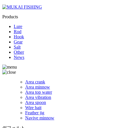
Products
Lure
Rod
Hook
Gear
Salt
Other
News
Area crank
Area minnow
Area top water
Area vibration
Area spoon
Wire bait
Feather jig
Navive minnow
デフォルト