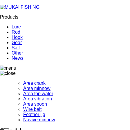
Products
Lure
Rod
Hook
Gear
Salt
Other
News
Area crank
Area minnow
Area top water
Area vibration
Area spoon
Wire bait
Feather jig
Navive minnow
デフォルト